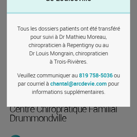
Ce contenu est hébergé par un tiers. En affichant ce
contenu, vous acceptez les
termes et conditions
de
Google Maps.
Tous les dossiers patients ont été transféré
J'accepte
pour suivi à Dr Mathieu Moreau,
chiropraticien à Repentigny ou au
Dr Louis Mongrain, chiropraticien
à Trois-Rivières
.
Veuillez communiquer au
819 758-5036
ou
par courriel à
chantal@arcdevie.com
pour
informations supplémentaires.
Centre Chiropratique Familial
Drummondville