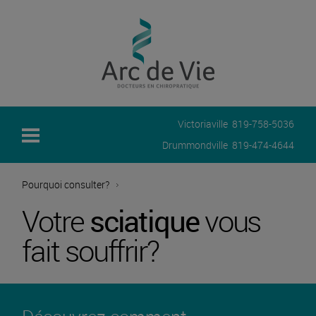
Victoriaville
819-758-5036
Drummondville
819-474-4644
Pourquoi consulter?
Votre
sciatique
vous
fait souffrir?